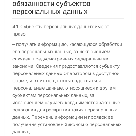
обязанности субъектов
персональных данных
4.1. Субъекты персональных данных имеют
право:
– получать информацию, касающуюся обработки
его персональных данных, за исключением
случаев, предусмотренных федеральными
законами. Сведения предоставляются субъекту
персональных данных Оператором в доступной
форме, и в них не должны содержаться
персональные данные, относящиеся к другим
субъектам персональных данных, за
исключением случаев, когда имеются законные
основания для раскрытия таких персональных
данных. Перечень информации и порядок ее
получения установлен Законом о персональных
данных;