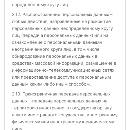
определенному кругу лиц.
2.12. Распространение персональных данных –
любые действия, направленные на раскрытие
персональных данных неопределенному кругу
лиц (передача персональных данных) или на
ознакомление с персональными данными
неограниченного круга лиц, в том числе
обнародование персональных данных в
средствах массовой информации, размещение в
информационно-телекоммуникационных сетях
или предоставление доступа к персональным
данным каким-либо иным способом.
2.13. Трансграничная передача персональных
данных – передача персональных данных на
территорию иностранного государства органу
власти иностранного государства, иностранному
физическому или иностранному юридическому
лицу.