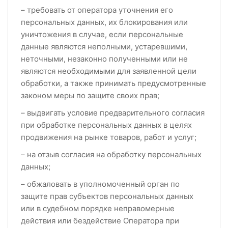
– требовать от оператора уточнения его
персональных данных, их блокирования или
уничтожения в случае, если персональные
данные являются неполными, устаревшими,
неточными, незаконно полученными или не
являются необходимыми для заявленной цели
обработки, а также принимать предусмотренные
законом меры по защите своих прав;
– выдвигать условие предварительного согласия
при обработке персональных данных в целях
продвижения на рынке товаров, работ и услуг;
– на отзыв согласия на обработку персональных
данных;
– обжаловать в уполномоченный орган по
защите прав субъектов персональных данных
или в судебном порядке неправомерные
действия или бездействие Оператора при