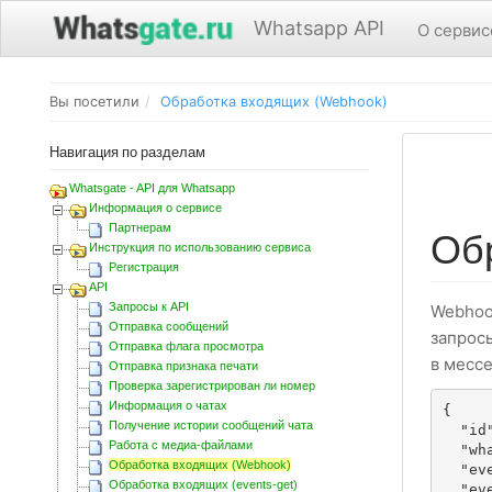
Whatsapp API
О сервис
Вы посетили
Обработка входящих (Webhook)
Навигация по разделам
Whatsgate - API для Whatsapp
Информация о сервисе
Партнерам
Об
Инструкция по использованию сервиса
Регистрация
API
Запросы к API
Webhoo
Отправка сообщений
запрос
Отправка флага просмотра
в месс
Отправка признака печати
Проверка зарегистрирован ли номер
Информация о чатах
{

Получение истории сообщений чата
  "id":18,

Работа с медиа-файлами
  "whatsapp_id":"191b80a9238",

Обработка входящих (Webhook)
  "event_action":"message",

Обработка входящих (events-get)
  "event_date":"2022-09-07 18:29:37",
