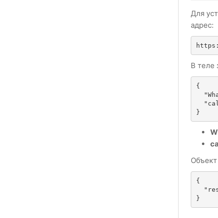
Для ус
адрес:
https
В теле 
{

  "WhatsappID": "YOUR_WHATSAPP_ID",

  "callback": "https://callback.my/script.handler"

}
W
ca
Объект
{

  "result": "OK"

}