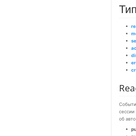
Ти
r
m
se
a
d
er
cr
Rea
Событи
сессии 
об авто
p