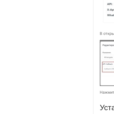
В откр
Нажмит
Уст