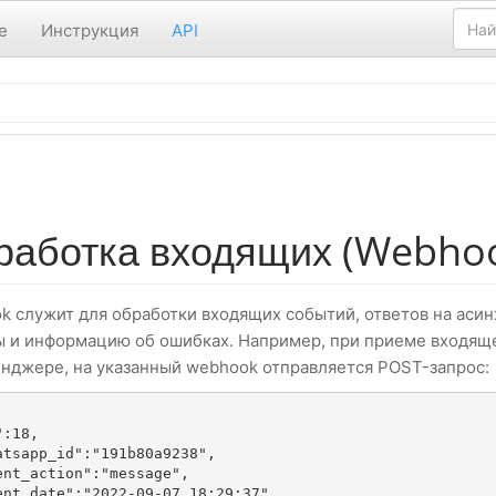
е
Инструкция
API
работка входящих (Webho
k служит для обработки входящих событий, ответов на аси
ы и информацию об ошибках. Например, при приеме входящ
енджере, на указанный webhook отправляется POST-запрос: