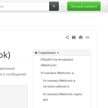
Личный кабинет
ok)
Содержание
Обработка входящих
(Webhook)
нхронные
Установка Webhook-a
его сообщения
Установка Webhook в
личном кабинете
Установка Webhook через
API