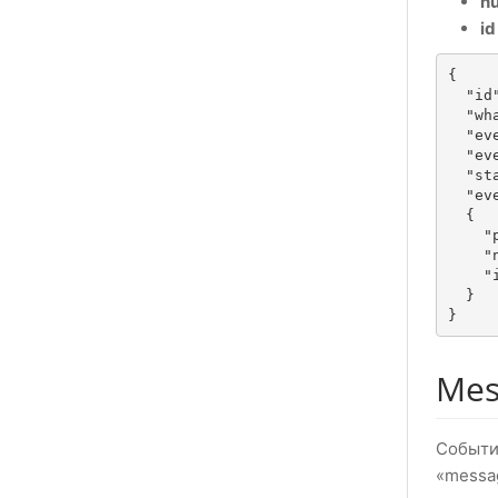
n
id
{

  "id":19,

  "whatsapp_id" : "191b80a9238",

  "event_action" : "ready",

  "event_date" : "2023-01-24 18:29:37",

  "status_code" : null,

  "event_data" :

  {

    "pushname": "vasya",

    "number" : "79991234567",

    "id" : "79991234567@c.us"

  }

}
Mes
Событи
«messa