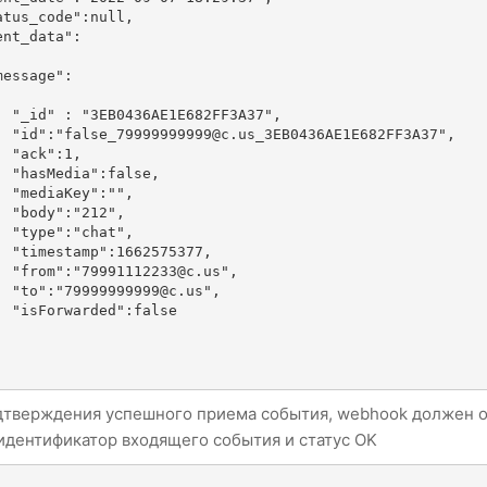
F3A37",

682FF3A37",

1,

lse,

:"",

2",

at",

5377,

c.us",

.us",

false

дтверждения успешного приема события, webhook должен о
 идентификатор входящего события и статус OK