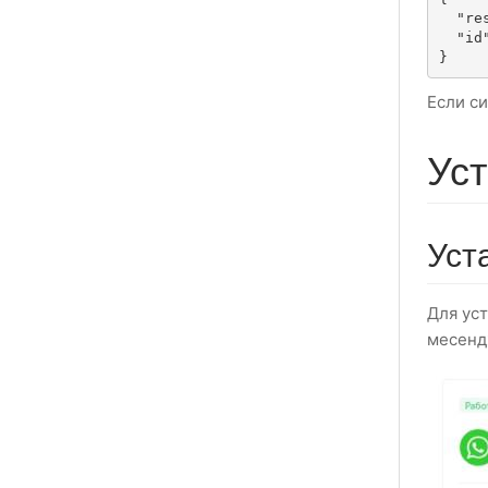
  "result" : "OK",

  "id" : 18

}
Если си
Ус
Уст
Для ус
месенд