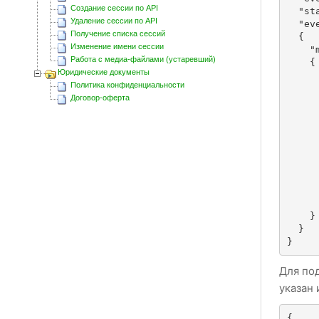
Создание сессии по API
  "status_code":null,

Удаление сессии по API
  "event_data":

Получение списка сессий
  {

Изменение имени сессии
    "message": 

Работа с медиа-файлами (устаревший)
    {

Юридические документы
       "_id" : "3EB0436AE1E682F
Политика конфиденциальности
       "id":"false_79999999999@c.us_3EB0436AE1E
Договор-оферта
       "ack":
       "hasMedia":fa
       "mediaKey"
       "body":"21
       "type":"ch
       "timestamp":166257
       "from":"79991112233@
       "to":"79999999999@c
       "isForwarded":
    }

  }

}
Для по
указан
{
