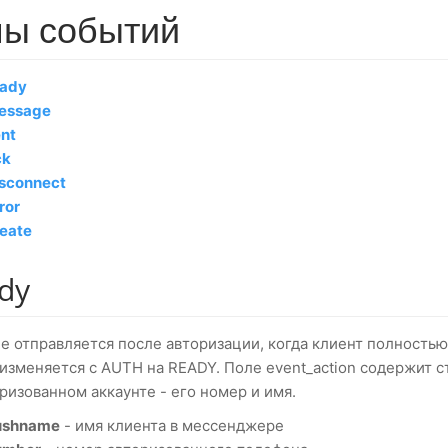
пы событий
eady
essage
nt
ck
isconnect
ror
eate
dy
е отправляется после авторизации, когда клиент полностью
изменяется с AUTH на READY. Поле event_action содержит с
ризованном аккаунте - его номер и имя.
ushname
- имя клиента в мессенджере