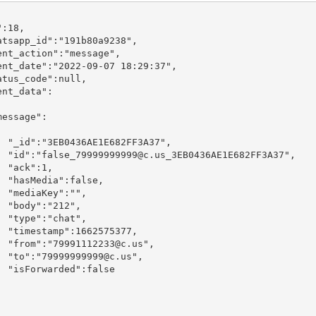
3A37",

682FF3A37",

1,

lse,

:"",

2",

at",

5377,

c.us",

.us",

false
